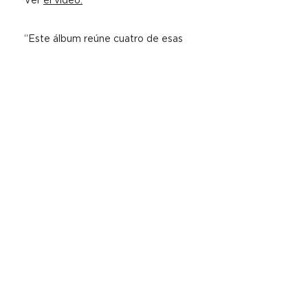
Ver
el video.
“Este álbum reúne cuatro de esas
piezas: música que tocó corazones
en todo el mundo y que continúa
llevando el espíritu de unidad más
allá de las fronteras”
Robert
DESCUBRE OTROS
ÁLBUMES
DE ROBERT HAIG COXON
»